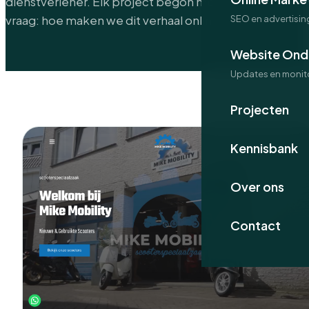
dienstverlener. Elk project begon met dezelfde
vraag: hoe maken we dit verhaal online concreet?
SEO en advertisin
Website Ond
Updates en monit
Projecten
Kennisbank
Over ons
Contact