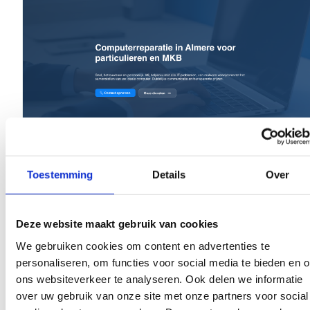
Toestemming
Details
Over
WEBDESIGN
IT-REPARATIE · LOKAAL
PC Reparatie Almere
Heldere reparatieflows, transparante prijzen en
Deze website maakt gebruik van cookies
lokale autoriteit. Een site die in tien seconden
We gebruiken cookies om content en advertenties te
vertrouwen wekt en de bezoeker aan de telefoon
personaliseren, om functies voor social media te bieden en 
krijgt.
ons websiteverkeer te analyseren. Ook delen we informatie
Bekijk project
over uw gebruik van onze site met onze partners voor social