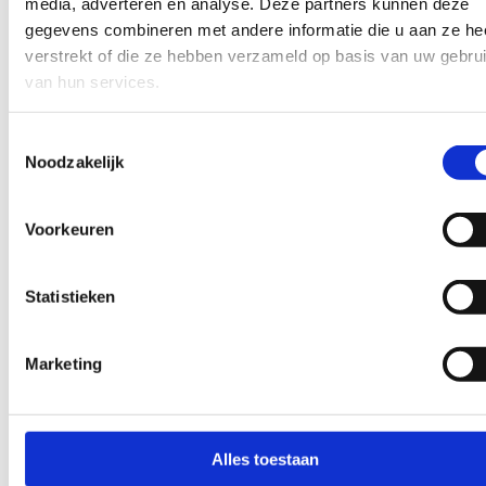
media, adverteren en analyse. Deze partners kunnen deze
gegevens combineren met andere informatie die u aan ze he
verstrekt of die ze hebben verzameld op basis van uw gebru
van hun services.
Toestemmingsselectie
Noodzakelijk
Voorkeuren
Statistieken
Marketing
WEBDESIGN
ELEKTROTECHNIEK
RO Techniek
Een rustige website voor een vak waar elke seconde
telt — vakmanschap, snelle service en transparante
Alles toestaan
tarieven die elkaar versterken.