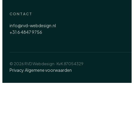
CONTACT
info@rvd-webdesign.nl
+31 6 4847 9756
© 2026 RVD Webdesign · KvK 87054329
Privacy
Algemene voorwaarden
·