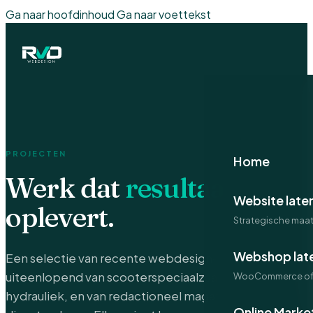
Ga naar hoofdinhoud
Ga naar voettekst
PROJECTEN
Home
Werk dat
resultaat
Website late
oplevert.
Strategische maa
Webshop lat
Een selectie van recente webdesign-projecten —
uiteenlopend van scooterspeciaalzaak tot industriële
WooCommerce of 
hydrauliek, en van redactioneel magazine tot lokale
Online Marke