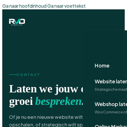
Ga naar hoofdinhoud
Ga naar voettekst
Home
CONTACT
Website late
Laten we jouw online
Strategische maa
groei
bespreken
.
Webshop lat
WooCommerce of 
Of je nu een nieuwe website wilt, je marketing wilt
opschalen, of strategisch wilt sparren — wij denken
Online Marke