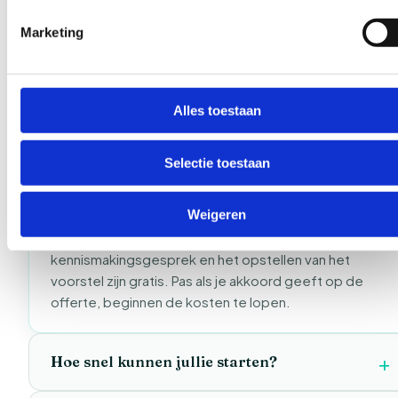
Voor je het formulier
invult
.
Marketing
Vier vragen die we vaak krijgen voordat een eerste
gesprek staat. Mis je iets? Bel of mail gerust.
Alles toestaan
Bel direct
Selectie toestaan
Wat kost het om een offerte aan te vragen?
Weigeren
Niets — vrijblijvend en kosteloos. Het
kennismakingsgesprek en het opstellen van het
voorstel zijn gratis. Pas als je akkoord geeft op de
offerte, beginnen de kosten te lopen.
Hoe snel kunnen jullie starten?