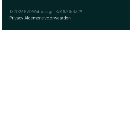
© 2026 RVD Webdesign · KvK 87054329
Privacy
Algemene voorwaarden
·