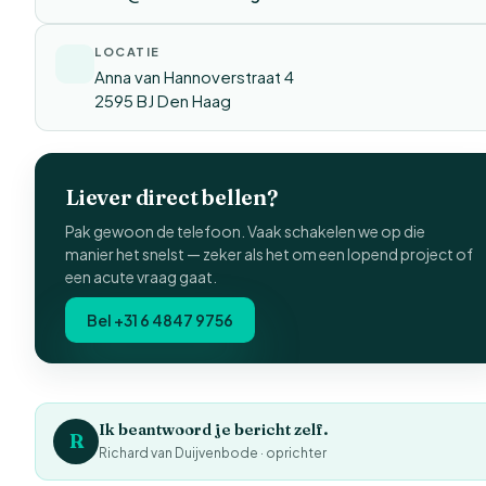
LOCATIE
Anna van Hannoverstraat 4
2595 BJ Den Haag
Liever direct bellen?
Pak gewoon de telefoon. Vaak schakelen we op die
manier het snelst — zeker als het om een lopend project of
een acute vraag gaat.
Bel +31 6 4847 9756
Ik beantwoord je bericht zelf.
R
Richard van Duijvenbode · oprichter