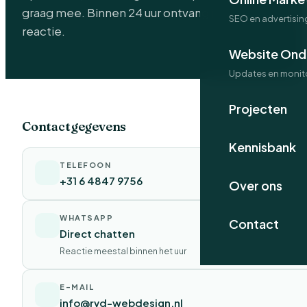
graag mee. Binnen 24 uur ontvang je een persoonlij
SEO en advertisin
reactie.
Website Ond
Updates en monit
Projecten
Contactgegevens
Kennisbank
TELEFOON
+31 6 4847 9756
Over ons
WHATSAPP
Contact
Direct chatten
Reactie meestal binnen het uur
E-MAIL
info@rvd-webdesign.nl