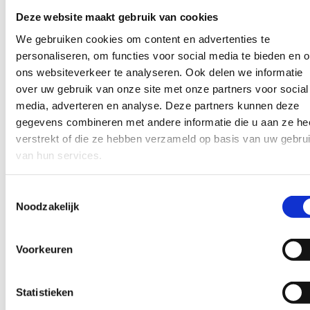
zijn.
Deze website maakt gebruik van cookies
We gebruiken cookies om content en advertenties te
personaliseren, om functies voor social media te bieden en 
03
ons websiteverkeer te analyseren. Ook delen we informatie
Voorstel op maat
over uw gebruik van onze site met onze partners voor social
Binnen een week ontvang je een helder voorstel
media, adverteren en analyse. Deze partners kunnen deze
met vaste prijs, scope en planning. Geen
gegevens combineren met andere informatie die u aan ze he
verrassingen, geen kleine lettertjes.
verstrekt of die ze hebben verzameld op basis van uw gebru
van hun services.
Toestemmingsselectie
Noodzakelijk
Voorkeuren
Statistieken
VEELGESTELDE VRAGEN