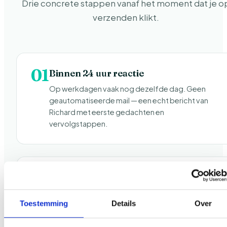
Drie concrete stappen vanaf het moment dat je o
verzenden klikt.
01
Binnen 24 uur reactie
Op werkdagen vaak nog dezelfde dag. Geen
geautomatiseerde mail — een echt bericht van
Richard met eerste gedachten en
vervolgstappen.
02
Vrijblijvend gesprek
Telefonisch of via video — meestal 30 tot 45
Toestemming
Details
Over
minuten. We bespreken jouw situatie, wat
haalbaar is en wat de eerste prioriteiten zouden