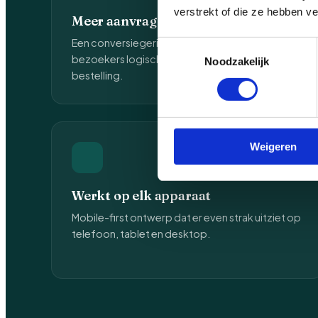
verstrekt of die ze hebben v
Meer aanvragen, meer omzet
Een conversiegerichte structuur leidt
Toestemmingsselectie
bezoekers logisch naar contact, offerte of
Noodzakelijk
bestelling.
Weigeren
Werkt op elk apparaat
Mobile-first ontwerp dat er even strak uitziet op
telefoon, tablet en desktop.