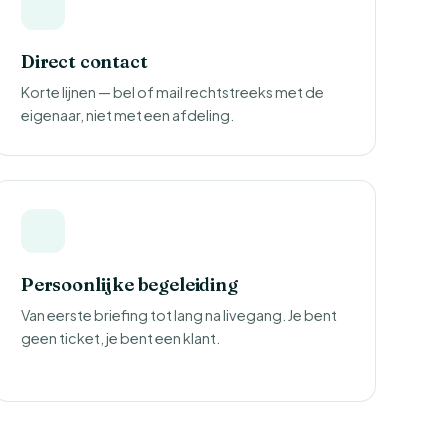
Direct contact
Korte lijnen — bel of mail rechtstreeks met de
eigenaar, niet met een afdeling.
Persoonlijke begeleiding
Van eerste briefing tot lang na livegang. Je bent
geen ticket, je bent een klant.