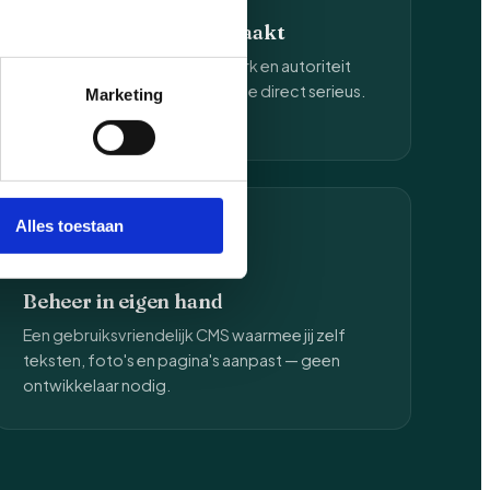
Een merk dat indruk maakt
Een ontwerp dat past bij je merk en autoriteit
uitstraalt — bezoekers nemen je direct serieus.
Marketing
Alles toestaan
Beheer in eigen hand
Een gebruiksvriendelijk CMS waarmee jij zelf
teksten, foto's en pagina's aanpast — geen
ontwikkelaar nodig.