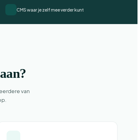
CMS waar je zelf mee verder kunt
 aan?
eerdere van
op.