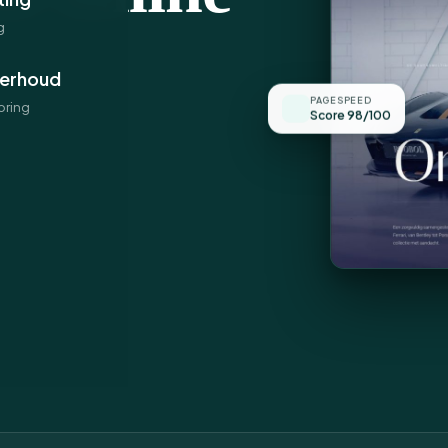
g
erhoud
PAGESPEED
oring
Score 98/100
zoekers ook
n, oplevering
achteraf.
en
aat