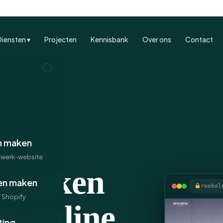
Diensten ▾
Projecten
Kennisbank
Over ons
Contact
n maken
twerk-website
n maken
en maken
roobol
Shopify
e online
ting