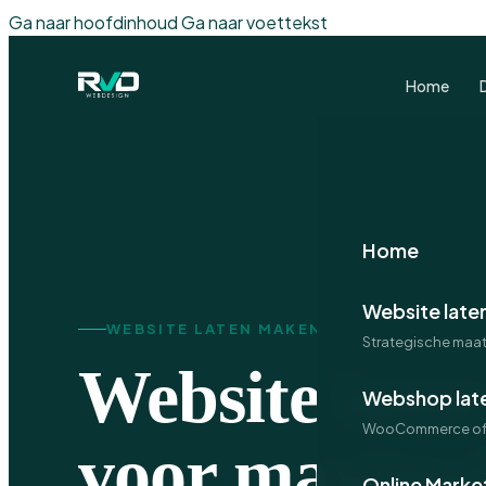
Ga naar hoofdinhoud
Ga naar voettekst
Home
Home
Website late
WEBSITE LATEN MAKEN
Strategische maa
Website late
Webshop lat
WooCommerce of 
voor maximal
Online Marke