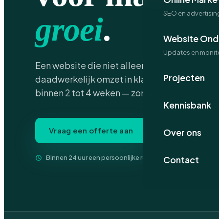
SEO en advertisin
groei
.
Website Ond
Updates en monit
Een website die niet alleen mooi is, maar be
Projecten
daadwerkelijk omzet in klanten. Vaste prijze
binnen 2 tot 4 weken — zonder verrassingen 
Kennisbank
Vraag een offerte aan
Bekijk pakkett
Over ons
Binnen 24 uur een persoonlijke reactie · geen verkooppr
Contact