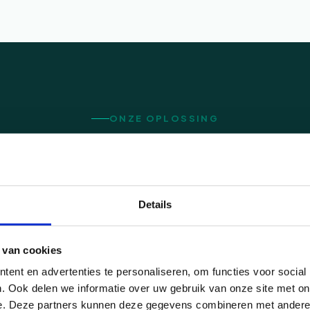
ONZE OPLOSSING
n professionele website l
te is geen visitekaartje — het is je hardwerkende verk
Details
actief.
 van cookies
ent en advertenties te personaliseren, om functies voor social
. Ook delen we informatie over uw gebruik van onze site met on
e. Deze partners kunnen deze gegevens combineren met andere i