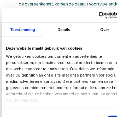
de overeenkomst, komen de daaruit voortvloeiend
extra kosten en/of extra uren voor rekening van de
klant.
Vrijwaring
Toestemming
Details
Over
De klant vrijwaart RVD Webdesign tegen alle aanspraken
van derden die verband houden met de door RVD
Deze website maakt gebruik van cookies
Webdesign geleverde producten en/of diensten.
We gebruiken cookies om content en advertenties te
Klachten
personaliseren, om functies voor social media te bieden en 
ons websiteverkeer te analyseren. Ook delen we informatie
De klant dient een door RVD Webdesign geleverd
over uw gebruik van onze site met onze partners voor social
product of verleende dienst zo spoedig mogelijk te
media, adverteren en analyse. Deze partners kunnen deze
onderzoeken op eventuele tekortkomingen.
gegevens combineren met andere informatie die u aan ze he
Beantwoordt een geleverd product of verleende
verstrekt of die ze hebben verzameld op basis van uw gebru
dienst niet aan hetgeen de klant redelijkerwijs van 
van hun services.
overeenkomst mocht verwachten, dan dient de kla
RVD Webdesign daarvan zo spoedig mogelijk, doch 
Toestemmingsselectie