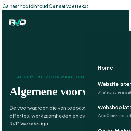
Ga naar hoofdinhoud
Ga naar voettekst
Home
ALGEMENE VOORWAARDEN
Website late
Algemene voorwaarden.
Strategische maa
Webshop lat
De voorwaarden die van toepassing zijn op alle
offertes, werkzaamheden en overeenkomsten van
WooCommerce of 
RVD Webdesign.
Online Marke