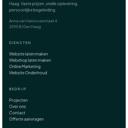
Haag. Vaste prijzen, snelle oplevering,
persoonlijke begeleiding.
Anna van Hannoverstraat 4
2595 BJ Den Haag
DIENSTEN
Website laten maken
Webshop laten maken
Online Marketing
Website Onderhoud
BEDRIJF
Projecten
Over ons
Contact
Offerte aanvragen