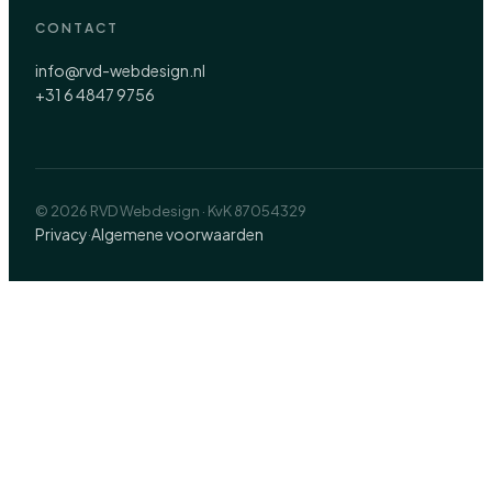
CONTACT
info@rvd-webdesign.nl
+31 6 4847 9756
© 2026 RVD Webdesign · KvK 87054329
Privacy
Algemene voorwaarden
·