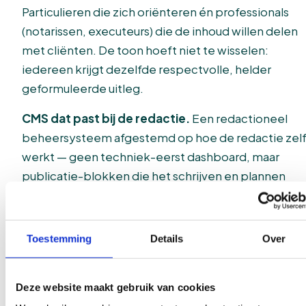
Particulieren die zich oriënteren én professionals
(notarissen, executeurs) die de inhoud willen delen
met cliënten. De toon hoeft niet te wisselen:
iedereen krijgt dezelfde respectvolle, helder
geformuleerde uitleg.
CMS dat past bij de redactie.
Een redactioneel
beheersysteem afgestemd op hoe de redactie zel
werkt — geen techniek-eerst dashboard, maar
publicatie-blokken die het schrijven en plannen
makkelijker maken in plaats van moeilijker.
Toestemming
Details
Over
RESULTAAT
Lezers blijven langer, professional
Deze website maakt gebruik van cookies
delen vaker.