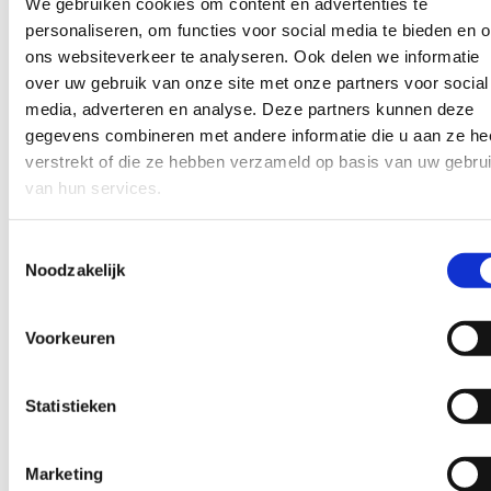
We gebruiken cookies om content en advertenties te
personaliseren, om functies voor social media te bieden en 
De nieuwe site genereert meer leestijd per sessie 
ons websiteverkeer te analyseren. Ook delen we informatie
wordt actief gedeeld door notarissen en executeur
over uw gebruik van onze site met onze partners voor social
richting cliënten. De redactie kan zelfstandig
media, adverteren en analyse. Deze partners kunnen deze
publiceren via een CMS dat is afgestemd op hun
gegevens combineren met andere informatie die u aan ze he
manier van werken. Wat het concreet doet:
verstrekt of die ze hebben verzameld op basis van uw gebru
van hun services.
Lezers blijven gemiddeld 4:32 minuten per
artikelpagina — boven gemiddeld voor longread
Toestemmingsselectie
67% terugkerende lezers binnen 90 dagen —
Noodzakelijk
relevant blijven werkt
Professionals (notarissen, executeurs) delen
Voorkeuren
artikelen actief richting cliënten
Redactie publiceert zelfstandig via een CMS
Statistieken
afgestemd op hun proces
Dossier-architectuur geeft lezers een natuurlijk
pad naar gerelateerde stukken
Marketing