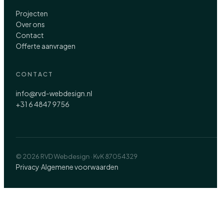
Projecten
Over ons
Contact
Offerte aanvragen
CONTACT
info@rvd-webdesign.nl
+31 6 4847 9756
© 2026 RVD Webdesign · KvK 87054329
Privacy
Algemene voorwaarden
·