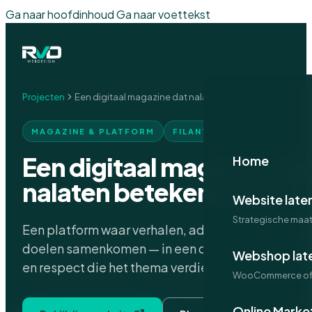
Ga naar hoofdinhoud
Ga naar voettekst
Projecten
Een digitaal magazine dat nalaten betekenis geeft.
MAGAZINE & PLATFORM
FILANTROPIE
Een digitaal magazine da
Home
nalaten betekenis geeft.
Website late
Strategische maa
Een platform waar verhalen, advies en goede
doelen samenkomen — in een ontwerp met de rus
Webshop lat
en respect die het thema verdient.
WooCommerce of 
Online Marke