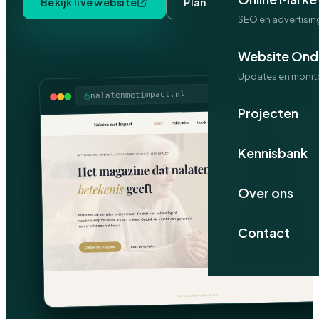
Bekijk live website
Plan een kennismaking
SEO en advertisin
Website Ond
Updates en monit
nalatenmetimpact.nl
Projecten
Kennisbank
Over ons
Contact