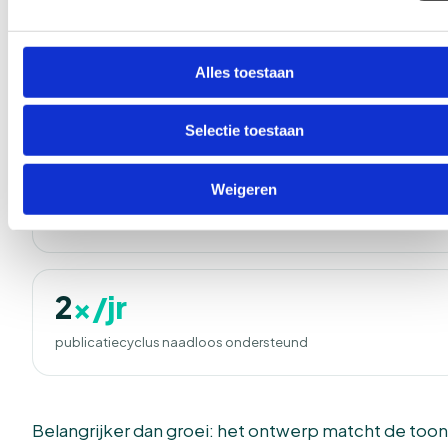
4
:32
Alles toestaan
gemiddelde leestijd op artikelpagina’s
Selectie toestaan
+
67%
Weigeren
terugkerende lezers binnen 90 dagen
2
×/jr
publicatiecyclus naadloos ondersteund
Belangrijker dan groei: het ontwerp matcht de toon