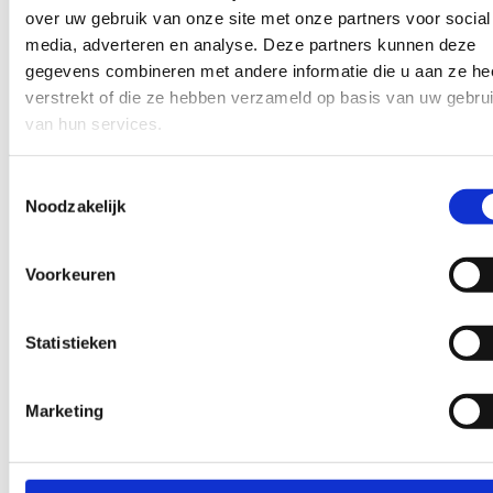
over uw gebruik van onze site met onze partners voor social
media, adverteren en analyse. Deze partners kunnen deze
Strategie & ontwerp
gegevens combineren met andere informatie die u aan ze he
verstrekt of die ze hebben verzameld op basis van uw gebru
Vanuit doelgroep, propositie en concurrentieveld bouwen
we de structuur en het ontwerp — strategisch, niet
van hun services.
decoratief.
Toestemmingsselectie
Noodzakelijk
STAP 03
Voorkeuren
Statistieken
Bouw & livegang
Schone code, snelle laadtijden, SEO-fundament en een
Marketing
CMS waarmee je zelf eenvoudig content beheert. Soepele
oplevering.