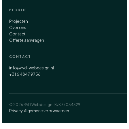
BEDRIJF
Projecten
Over ons
Contact
Offerte aanvragen
CONTACT
info@rvd-webdesign.nl
+31 6 4847 9756
© 2026 RVD Webdesign · KvK 87054329
Privacy
Algemene voorwaarden
·