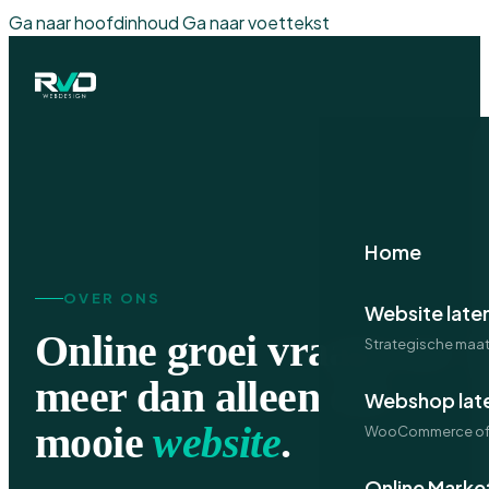
Ga naar hoofdinhoud
Ga naar voettekst
Home
OVER ONS
Website late
Online groei vraagt om
Strategische maa
meer dan alleen een
Webshop lat
mooie
website
.
WooCommerce of 
Online Marke