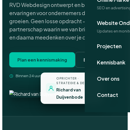
RVD Webdesign ontwerpt en bouwt digitale
SEO en advertisin
ervaringen voor ondernemers die online willen
groeien. Geen losse opdracht — een strategisch
Website Ond
partnerschap waarin we van briefing tot livegang
Updates en monit
en daarna meedenken over je doelen.
Projecten
Plan een kennismaking
Bekijk projecten
Kennisbank
Binnen 24 uur een persoonlijke reactie · geen verkooppraat
Over ons
OPRICHTER ·
STRATEGIE & DESIGN
Richard van
Contact
Duijvenbode