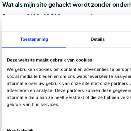
Wat als mijn site gehackt wordt zonder onde
Reken op €600-€2.500 voor reparatie door een special
downtime. Een onderhoudscontract dekt vaak een ee
incident per jaar of biedt het tegen gereduceerd tarief. 
Toestemming
Details
aanbieder.
Heeft een statische website ook onderhoud 
Deze website maakt gebruik van cookies
We gebruiken cookies om content en advertenties te persona
Minder, maar niet nul. Hosting, domein, SSL en de af e
social media te bieden en om ons websiteverkeer te analyse
compatibility-check blijven nodig. Reken op €100-€300
informatie over uw gebruik van onze site met onze partners 
€600-€2.000 voor een dynamische site.
adverteren en analyse. Deze partners kunnen deze gegeve
informatie die u aan ze heeft verstrekt of die ze hebben ver
gebruik van hun services.
Is hosting hetzelfde als onderhoud?
Nee. Hosting is alleen de “ruimte op een server”. Onder
Toestemmingsselectie
werkzaamheden om je site veilig, snel en functioneel 
Noodzakelijk