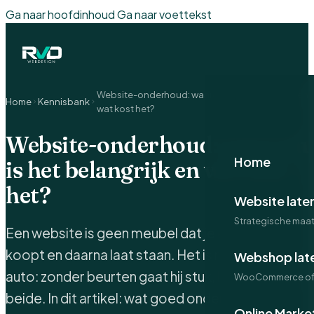
Ga naar hoofdinhoud
Ga naar voettekst
Website-onderhoud: waarom is het belangrijk en
Home
Kennisbank
wat kost het?
Website-onderhoud: waarom
Home
is het belangrijk en wat kost
het?
Website late
Strategische maa
Een website is geen meubel dat je eenmalig
koopt en daarna laat staan. Het is meer als een
Webshop lat
auto: zonder beurten gaat hij stuk, langzamer, of
WooCommerce of 
beide. In dit artikel: wat goed onderhoud is,
Online Marke