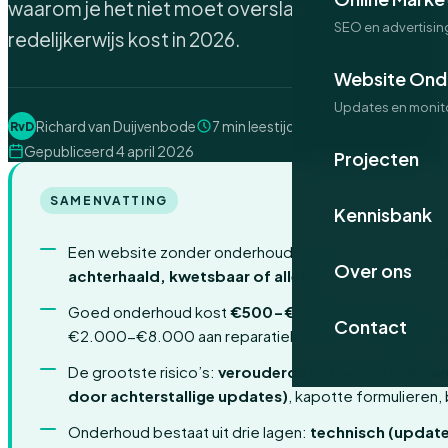
waarom je het niet moet overslaan en wat het
SEO en advertisin
redelijkerwijs kost in 2026.
Website Ond
Updates en monit
Richard van Duijvenbode
7 min leestijd
RvD
Gepubliceerd 4 april 2026
Projecten
SAMENVATTING
Kennisbank
Een website zonder onderhoud is binnen 12-18 maan
Over ons
achterhaald, kwetsbaar of allebei
.
Goed onderhoud kost
€500-€2.000 per jaar
en be
Contact
€2.000-€8.000 aan reparatiekosten of omzetverlies 
De grootste risico’s:
verouderde software (51% va
door achterstallige updates)
, kapotte formulieren,
Onderhoud bestaat uit drie lagen:
technisch (update