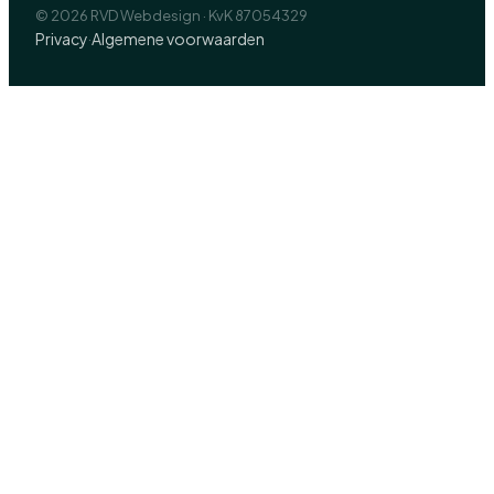
© 2026 RVD Webdesign · KvK 87054329
Privacy
Algemene voorwaarden
·