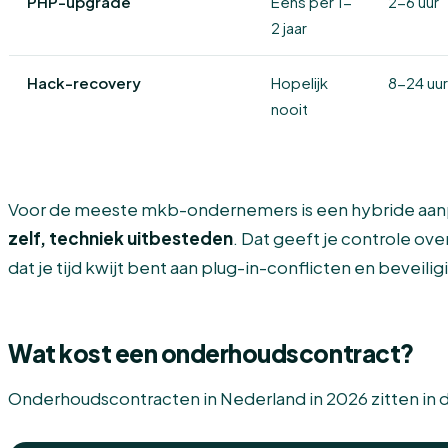
PHP-upgrade
Eens per 1-
2-6 uur
2 jaar
Hack-recovery
Hopelijk
8-24 uur
nooit
Voor de meeste mkb-ondernemers is een hybride aanp
zelf, techniek uitbesteden
. Dat geeft je controle ov
dat je tijd kwijt bent aan plug-in-conflicten en beveili
Wat kost een onderhoudscontract?
Onderhoudscontracten in Nederland in 2026 zitten in dr