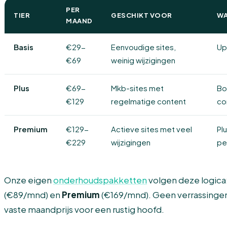
PER
TIER
GESCHIKT VOOR
WA
MAAND
Basis
€29-
Eenvoudige sites,
Up
€69
weinig wijzigingen
Plus
€69-
Mkb-sites met
Bo
€129
regelmatige content
co
Premium
€129-
Actieve sites met veel
Pl
€229
wijzigingen
pe
Onze eigen
onderhoudspakketten
volgen deze logica
(€89/mnd) en
Premium
(€169/mnd). Geen verrassinge
vaste maandprijs voor een rustig hoofd.