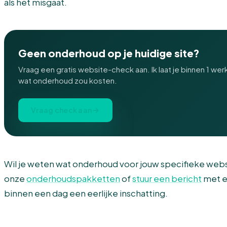
als het misgaat.
Geen onderhoud op je huidige site?
Vraag een gratis website-check aan. Ik laat je binnen 1 werk
wat onderhoud zou kosten.
Vraag check aan
Wil je weten wat onderhoud voor jouw specifieke webs
onze
onderhoudspakketten
of
stuur een bericht
met ee
binnen een dag een eerlijke inschatting.